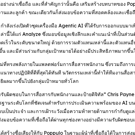
อย่างน่าเชื่อถือ และที่สำคัญกว่านั้นคือ เสริมสร้างบทบาทของ 
ักงานและลูกค้า ขณะเดียวกันก็ส่งมอบข้อความที่สอดคล้องและเชื่อ
งเร่งเปิดตัวชุดเครื่องมือ Agentic AI ที่ได้รับการออกแบบมาเพื
่านี้ได้แก่
Analyze
ซึ่งมอบข้อมูลเชิงลึกและคำแนะนำที่เป็นส่วนต
วดเร็วในระดับขนาดใหญ่ ด้วยการรวมตัวแทนเหล่านี้และตัวแทนอื่นๆ 
้น และมีส่วนร่วมกับกลุ่มเป้าหมายได้อย่างมีประสิทธิภาพมากขึ้นใ
ม่ที่ทรงพลังภายในแพลตฟอร์มการสื่อสารพนักงาน ซึ่งรวมถึงการแปลอ
นวทางปฏิบัติที่ดีที่สุดได้ทันที นวัตกรรมเหล่านี้ทำให้ทีมงานสื่อ
ทธิผลมากขึ้นไปยังกลุ่มเป้าหมายทั่วโลก
มรับผิดชอบในการสื่อสารกับพนักงานและป้ายดิจิทัล” Chris Pay
าตรฐานระดับโลกที่ชัดเจนสำหรับการประเมินความพร้อมของ AI บ
เป็นประจำ และการเฝ้าระวังเมื่อความท้าทายด้านการกำกับดูแลใหม่
งมอบข้อความที่เชื่อถือได้ผ่านทุกช่องทางอย่างมีความรับผิดชอ
้างชื่อเสียงให้กับ Poppulo ในฐานะผู้นำที่เชื่อถือได้ในการส่