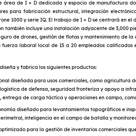
 de área de I + D dedicada y espacio de manufactura do
s para fabricación estructural, integración electrónic
ne 1000 y serie IQ. El trabajo de I + D se centrará en el
ón también incluye una instalación adyacente de 3,000 p
ro de drones, gestión de flotas y mantenimiento de la 
fuerza laboral local de 15 a 20 empleados calificados e
seña y fabrica los siguientes productos:
nal diseñada para usos comerciales, como agricultura de 
 logística de defensa, seguridad fronteriza y apoyo a infr
R), entrega de carga táctica y operaciones en campo, como
nomía diseñado para levantamientos topográficos e inspec
rimetral, inteligencia en el campo de batalla y monitore
optimizado para la gestión de inventarios comerciales que