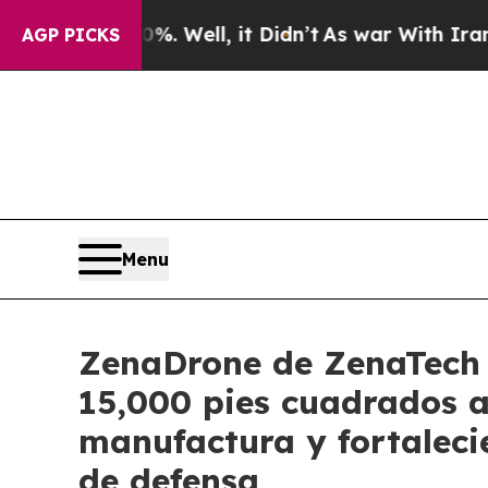
%. Well, it Didn’t
As war With Iran Drove oil P
AGP PICKS
Menu
ZenaDrone de ZenaTech 
15,000 pies cuadrados 
manufactura y fortaleci
de defensa