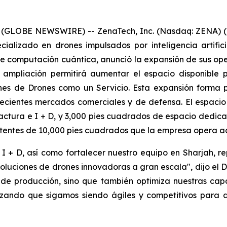
 (GLOBE NEWSWIRE) -- ZenaTech, Inc. (Nasdaq: ZENA) (
cializado en drones impulsados por inteligencia artific
de computación cuántica, anunció la expansión de sus o
 ampliación permitirá aumentar el espacio disponible p
iones de Drones como un Servicio. Esta expansión forma
recientes mercados comerciales y de defensa. El espaci
tura e I + D, y 3,000 pies cuadrados de espacio dedica
stentes de 10,000 pies cuadrados que la empresa opera a
 + D, así como fortalecer nuestro equipo en Sharjah, r
luciones de drones innovadoras a gran escala", dijo el Dr
 de producción, sino que también optimiza nuestras cap
tizando que sigamos siendo ágiles y competitivos para 