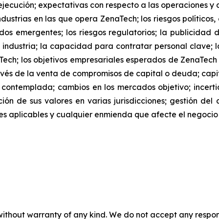
jecución; expectativas con respecto a las operaciones y co
dustrias en las que opera ZenaTech; los riesgos políticos
os emergentes; los riesgos regulatorios; la publicidad 
 industria; la capacidad para contratar personal clave; l
Tech; los objetivos empresariales esperados de ZenaTec
és de la venta de compromisos de capital o deuda; capita
 contemplada; cambios en los mercados objetivo; ince
ación de sus valores en varias jurisdicciones; gestión del
iones aplicables y cualquier enmienda que afecte el negoci
without warranty of any kind. We do not accept any responsib