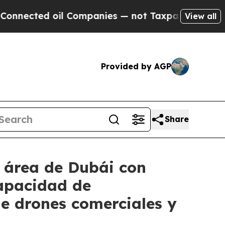
oil Companies — not Taxpayers — the Chance to C
View all
Provided by AGP
Share
 área de Dubái con
apacidad de
e drones comerciales y